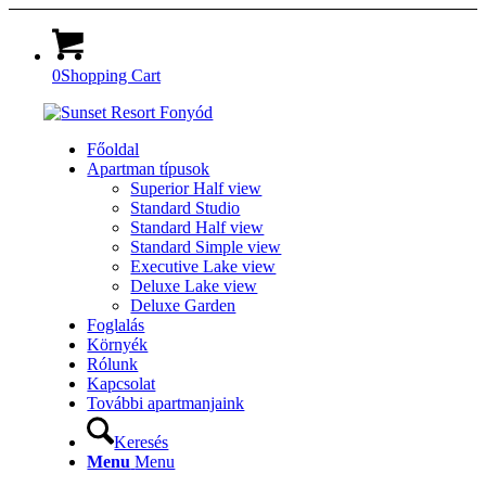
0
Shopping Cart
Főoldal
Apartman típusok
Superior Half view
Standard Studio
Standard Half view
Standard Simple view
Executive Lake view
Deluxe Lake view
Deluxe Garden
Foglalás
Környék
Rólunk
Kapcsolat
További apartmanjaink
Keresés
Menu
Menu