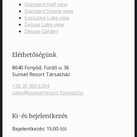
Standard Half view
Standard Simple view
Executive Lake view
Deluxe Lake view
Deluxe Garden
Elérhetőségünk
8640 Fonyód, Fürdő u. 36
Sunset Resort Társasház
+36 30 300 6204
sales@sunsetresort-fonyod.hu
Ki-és bejelentkezés
Bejelentkezés: 15:00-tól