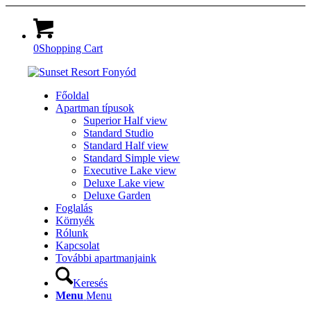
0
Shopping Cart
Főoldal
Apartman típusok
Superior Half view
Standard Studio
Standard Half view
Standard Simple view
Executive Lake view
Deluxe Lake view
Deluxe Garden
Foglalás
Környék
Rólunk
Kapcsolat
További apartmanjaink
Keresés
Menu
Menu