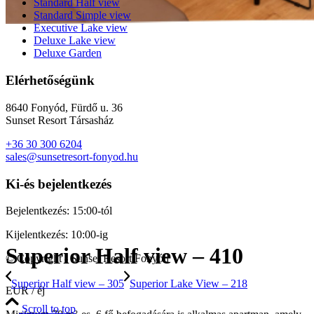
Standard Half view
Standard Simple view
Executive Lake view
Deluxe Lake view
Deluxe Garden
Elérhetőségünk
8640 Fonyód, Fürdő u. 36
Sunset Resort Társasház
+36 30 300 6204
sales@sunsetresort-fonyod.hu
Ki-és bejelentkezés
Bejelentkezés: 15:00-tól
Kijelentkezés: 10:00-ig
Superior Half view – 410
© Copyright - Sunset Resort Fonyód
Superior Half view – 305
Superior Lake View – 218
EUR / éj
Scroll to top