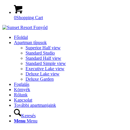
0
Shopping Cart
Főoldal
Apartman típusok
Superior Half view
Standard Studio
Standard Half view
Standard Simple view
Executive Lake view
Deluxe Lake view
Deluxe Garden
Foglalás
Környék
Rólunk
Kapcsolat
További apartmanjaink
Keresés
Menu
Menu