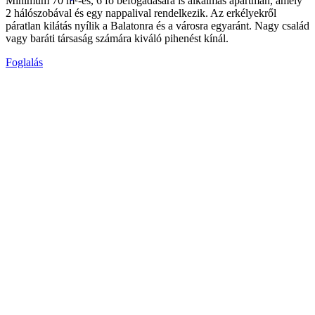
Minimum 70 m²-es, 6 fő befogadására is alkalmas apartman, amely
2 hálószobával és egy nappalival rendelkezik. Az erkélyekről
páratlan kilátás nyílik a Balatonra és a városra egyaránt. Nagy család
vagy baráti társaság számára kiváló pihenést kínál.
Foglalás