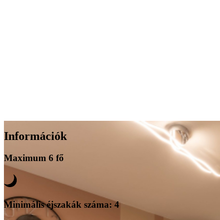
Információk
Maximum 6 fő
Minimális éjszakák száma: 4