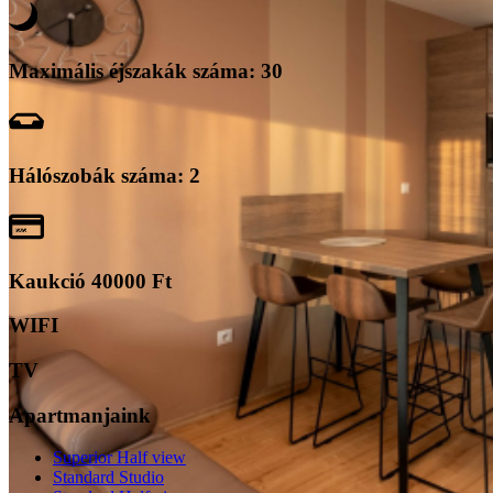
Maximális éjszakák száma: 30
Hálószobák száma: 2
Kaukció 40000 Ft
WIFI
TV
Apartmanjaink
Superior Half view
Standard Studio