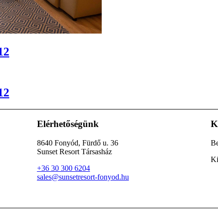
12
12
Elérhetőségünk
K
8640 Fonyód, Fürdő u. 36
Be
Sunset Resort Társasház
Ki
+36 30 300 6204
sales@sunsetresort-fonyod.hu