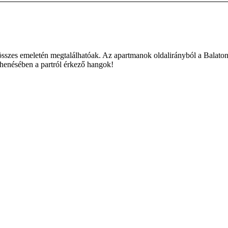
összes emeletén megtalálhatóak. Az apartmanok oldalirányból a Balato
ihenésében a partról érkező hangok!