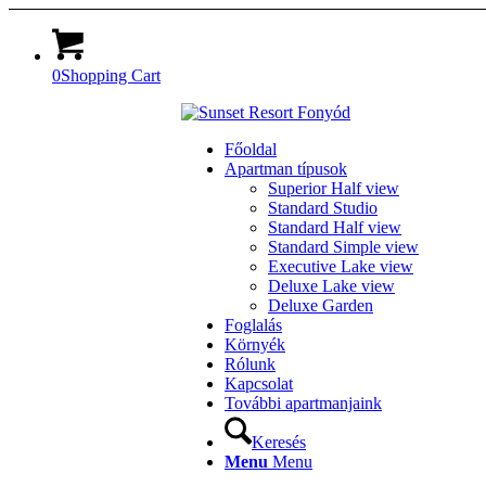
0
Shopping Cart
Főoldal
Apartman típusok
Superior Half view
Standard Studio
Standard Half view
Standard Simple view
Executive Lake view
Deluxe Lake view
Deluxe Garden
Foglalás
Környék
Rólunk
Kapcsolat
További apartmanjaink
Keresés
Menu
Menu